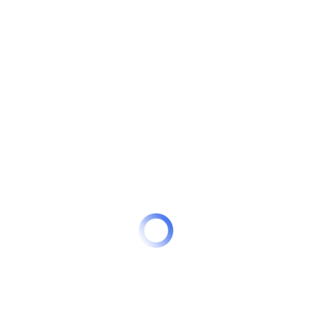
конце 2022 года между Министерством
социальной защиты Тамбовской области и ООО
«Управляющая компания «Маяк».
Кейс
Здесь
доступен кейс, подготовленный
экспертами
P&P Unity
, с описанием основных
условий и особенностей проекта.
Консультирование
Запрос на сопровождение проектов
государственно-частного партнерства, иных
инвестиционных проектов, а также на получение
консультаций и дополнительной информации Вы