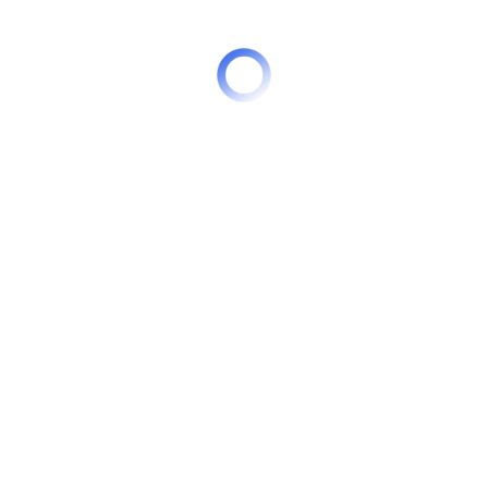
предусмотрен.
500
₽
Цена с максимальной скидкой по
подписке составляет
0
₽
Чтобы приобрести и скачать файл,
зарегистрируйтесь
на сайте.
По
подписке
— читайте бесплатно на
сайте и скачивайте со скидкой.
Уже есть аккаунт?
Авторизуйтесь
на
сайте.