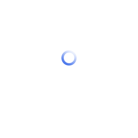
Кейс
Здесь
доступен кейс, подготовленный
экспертами
P&P Unity
, с описанием основных
условий и особенностей проекта.
Консультирование
Запрос на сопровождение проектов
государственно-частного партнерства, иных
инвестиционных проектов, а также на получение
консультаций и дополнительной информации Вы
можете направить на ppp@pppadvisor.ru, в
мессенджерах
или по форме
обратной связи
.
Следить за последними новостями из мира ГЧП