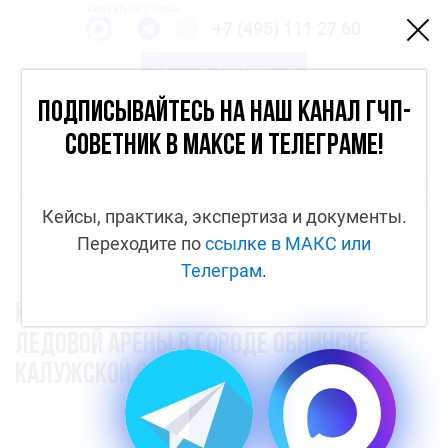
Связаться с нами
+7 (495) 111 27 60
Обсудить ГЧП-проект
Каналы
Подписывайтесь на наш канал ГЧП-
Вход
советник в МАКСе и Телеграме!
Кейсы, практика, экспертиза и документы.
Переходите по
ссылке в МАКС
или
Телеграм
.
Концессионный проект в отношении
Ледовой арены в городе Обнинске
Калужской области