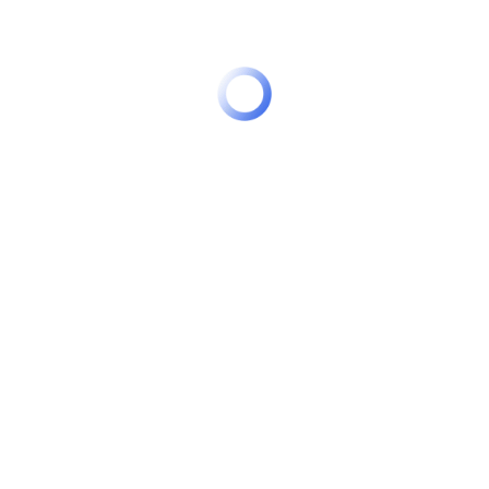
Вернуться к списку статей
Поделиться:
Удобные решения для инфраструктуры
+7 (495) 111 27 60
ppp@pppadvisor.ru