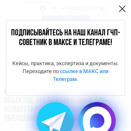
Связаться с нами
+7 (495) 111 27 60
Обсудить ГЧП-проект
Каналы
Подписывайтесь на наш канал ГЧП-
Вход
советник в МАКСе и Телеграме!
Кейсы, практика, экспертиза и документы.
Переходите по
ссылке в МАКС
или
Телеграм
.
Концессионный проект в отношении
объектов, предназначенных для
осуществления деятельности по
обращению с осадком сточных вод