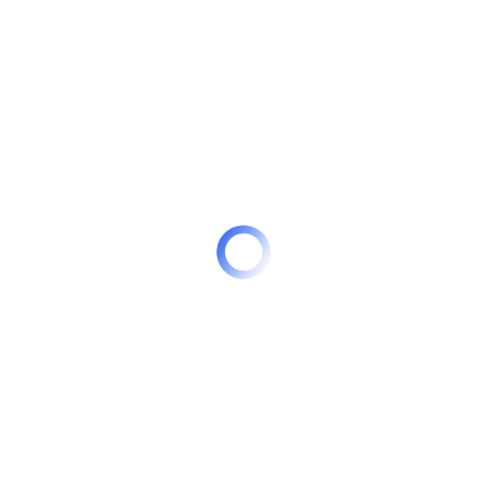
числе полученных из федерального бюджета в
рамках федерального проекта «Спорт – норма
жизни».
Ознакомиться с материалом можно
здесь
.
Информация, размещенная на данном веб-сайте,
не подлежит дальнейшему воспроизведению и/
или распространению без указания ссылки на
платформу ГЧП-советник.
Вернуться к списку статей
Поделиться: