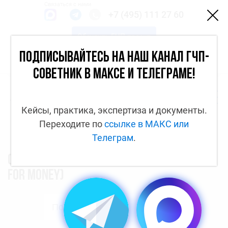
Связаться с нами
+7 (495) 111 27 60
Обсудить ГЧП-проект
Каналы
Подписывайтесь на наш канал ГЧП-
Вход
советник в МАКСе и Телеграме!
Кейсы, практика, экспертиза и документы.
Переходите по
ссылке в МАКС
или
Телеграм
.
Соотношение цены и качества (value
for money)