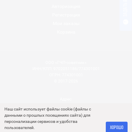
Задать вопрос
Авторизация
Регистрация
Мои заказы
?
Корзина
ООО «ГЧП-советник»
ИНН/КПП: 9702051186/774301001
ОГРН: 774301001
© 2017-2026
Адрес:
125171, город Москва, Ленинградское ш, д. 15, помещ. 2/3
Наш сайт использует файлы cookie (файлы с
данными о прошлых посещениях сайта) для
персонализации сервисов и удобства
Пользовательское соглашение
Хорошо
пользователей.