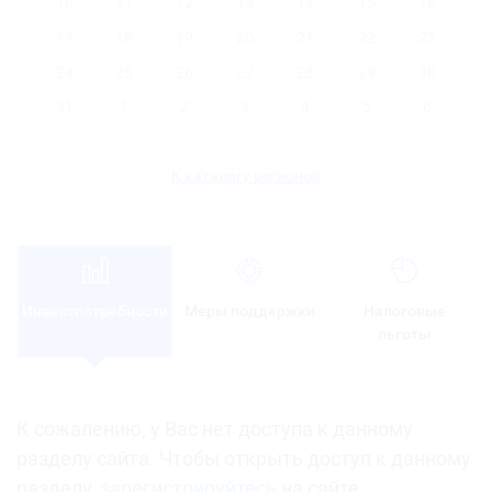
10
11
12
13
14
15
16
17
18
19
20
21
22
23
24
25
26
27
28
29
30
31
1
2
3
4
5
6
К каталогу регионов
Инвестпотребности
Меры поддержки
Налоговые
льготы
К сожалению, у Вас нет доступа к данному
разделу сайта. Чтобы открыть доступ к данному
разделу,
зарегистрируйтесь
на сайте.