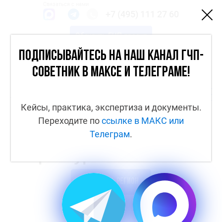
Связаться с нами
+7 (495) 111 27 60
Обсудить ГЧП-проект
Каналы
Подписывайтесь на наш канал ГЧП-
Вход
советник в МАКСе и Телеграме!
Кейсы, практика, экспертиза и документы.
Переходите по
ссылке в МАКС
или
Телеграм
.
Оренбургская область
Добавить регион